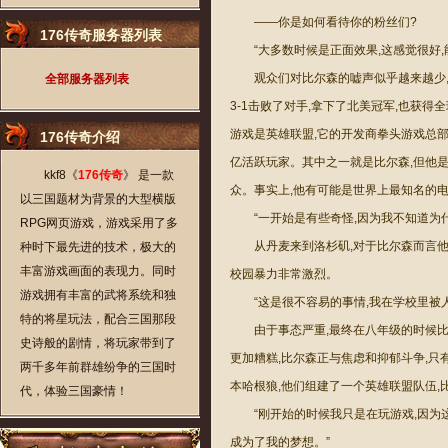
——你是如何看待你的粉丝们?
176传奇服务器列表
“大多数时候是正面效果,这感觉很好,
观众们对比尔森的嘘声似乎越来越少,T
全部服务器列表
3-1击败了对手,拿下了北美冠军,也获
游戏是英雄联盟,它的开发商拳头游戏总部
176传奇介绍
亿活跃玩家。其中之一就是比尔森,但他是作
kkf8《
176传奇
》 是一款
众。事实上,他有可能是世界上最知名的电
以三国题材为背景的大型横版
“一开始是有些奇怪,因为我不知道为
RPG网页游戏，游戏采用了多
从丹麦来到洛杉矶,对于比尔森而言
种时下最先进的技术，极大的
丰富游戏画面的表现力。同时
校园暴力非常激烈。
游戏拥有丰富的武将系统和独
“这是很不容易的事情,我在学校里被
特的将星玩法，配合三国那段
由于事态严重,最终在八年级的时候
史诗般的剧情，将玩家带到了
更加糟糕,比尔森正与焦虑和抑郁斗争,
两千多年前群雄纷争的三国时
本哈根狼,他们组建了一个英雄联盟队伍,
代，体验三国豪情！
“刚开始的时候我只是在玩游戏,因
成为了我的梦想。”