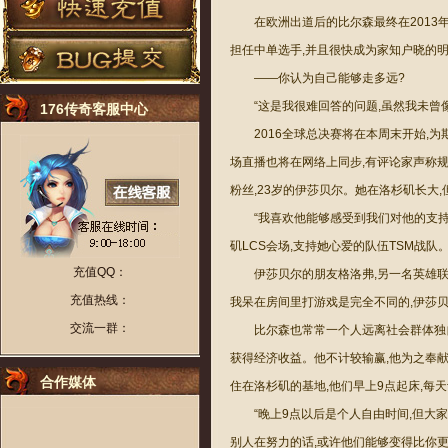
在欧洲出道后的比尔森最终在2013
担任中单选手,并且很快成为家知户晓的
——你认为自己能够走多远?
“这是我很难回答的问题,虽然我未
176传奇客服中心
2016全球总决赛将在本周末开始,
场直播也将在网络上同步,有评论家声称
粉丝,23岁的伊莎贝尔。她在洛杉矶长大
“我喜欢他能够感受到我们对他的支持
矶LCS会场,支持她心爱的队伍TSM战队
充值QQ：
伊莎贝尔的朋友格洛弗,另一名英雄
充值热线：
我呆在房间里打游戏是完全不同的,伊莎
交流一群：
比尔森也常常一个人远离社会群体独
获得经济收益。他不计较输赢,他为之奉献
合作媒体
住在洛杉矶的基地,他们早上9点起床,每天
“晚上9点以后是个人自由时间,但大
别人在努力的话,或许他们能够变得比你