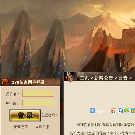
主页
>
新闻公告
>
公告
>
176传奇用户登录
用户名：
密 码：
分享到：
忘记密码？
当我们在洛杉矶有幸采访到比尔森时,
快速充值
立即注册
岛长大,在此之前他花费了半个小时为TS