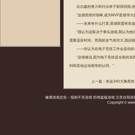
比尔森的努力和付出终于获得回报,他
“这感觉绝对很棒,成为MVP是很伟
——未来有什么打算,英雄联盟有前途
“我认为这取决于拳头游戏,我认为
需要适应时间。而我的名气有些大,我还能
——你认为在电子竞技工作会是你的
“这很难说,因为电子竞技是全新的东
到和其他运动相等的认同。”
上一篇：
有这34D大胸竟
健康游戏忠告：抵制不良游戏 拒绝盗版游戏 注意自我保护
Copyright © ww